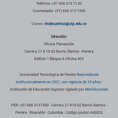
Teléfono: +57 606 313 71 02
Conmutador: (57) 606 313 7300
Correo:
rindecuentas@utp.edu.co
Dirección:
Oficina Planeación
Carrera 27 # 10-02 Barrio Álamos - Pereira
Edificio 1 Bloque A Oficina 403
Información institucional
Universidad Tecnológica de Pereira
Reacreditada
institucionalmente en 2021, con vigencia de 10 años
-
Institución de Educación Superior vigilada por
MinEducación
PBX: +57 606 3137300 - Carrera 27 #10-02 Barrio Alamos -
Pereira - Risaralda - Colombia - Código postal: 660003