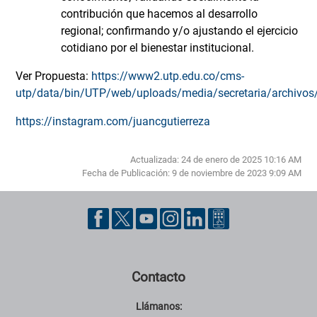
contribución que hacemos al desarrollo
regional; confirmando y/o ajustando el ejercicio
cotidiano por el bienestar institucional.
Ver Propuesta:
https://www2.utp.edu.co/cms-
utp/data/bin/UTP/web/uploads/media/secretaria/archivos
https://instagram.com/juancgutierreza
Actualizada: 24 de enero de 2025 10:16 AM
Fecha de Publicación:
9 de noviembre de 2023 9:09 AM
Pie de página con información de contacto, redes sociales y datos ins
Contacto
Llámanos: