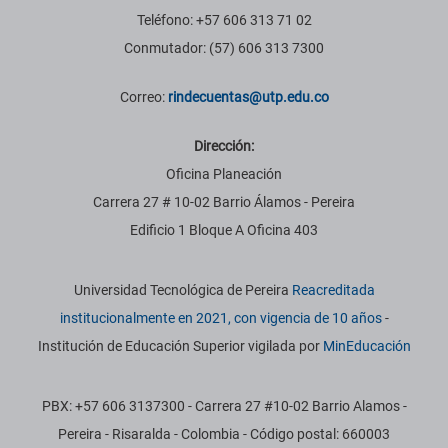
Teléfono: +57 606 313 71 02
Conmutador: (57) 606 313 7300
Correo:
rindecuentas@utp.edu.co
Dirección:
Oficina Planeación
Carrera 27 # 10-02 Barrio Álamos - Pereira
Edificio 1 Bloque A Oficina 403
Información institucional
Universidad Tecnológica de Pereira
Reacreditada
institucionalmente en 2021, con vigencia de 10 años
-
Institución de Educación Superior vigilada por
MinEducación
PBX: +57 606 3137300 - Carrera 27 #10-02 Barrio Alamos -
Pereira - Risaralda - Colombia - Código postal: 660003