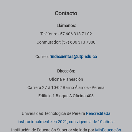
Contacto
Llámanos:
Teléfono: +57 606 313 71 02
Conmutador: (57) 606 313 7300
Correo:
rindecuentas@utp.edu.co
Dirección:
Oficina Planeación
Carrera 27 # 10-02 Barrio Álamos - Pereira
Edificio 1 Bloque A Oficina 403
Información institucional
Universidad Tecnológica de Pereira
Reacreditada
institucionalmente en 2021, con vigencia de 10 años
-
Institución de Educación Superior vigilada por
MinEducación